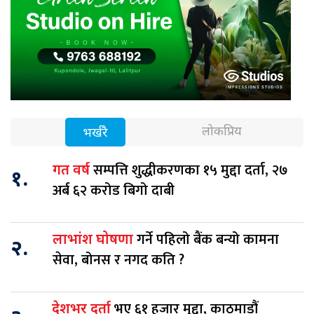
लोकप्रिय
भर्खरै
सम्पत्ति शुद्धीकरणका १५ मुद्दा दर्ता, २७
गत वर्ष
१.
अर्ब ६२ करोड बिगो दाबी
गर्ने पहिलो बैंक बन्यो कामना
लाभांश घोषणा
२.
सेवा, बोनस र नगद कति ?
भए ६१ हजार मुद्दा, काठमाडौं
देशभर दर्ता