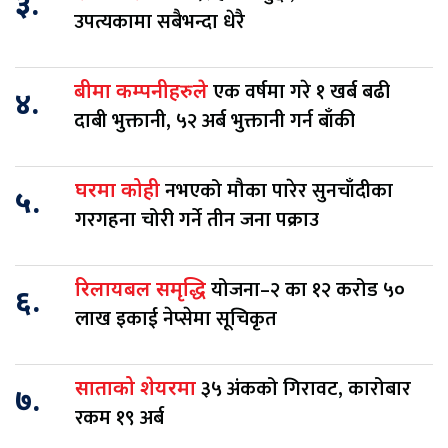
३.
उपत्यकामा सबैभन्दा धेरै
एक वर्षमा गरे १ खर्ब बढी
बीमा कम्पनीहरुले
४.
दाबी भुक्तानी, ५२ अर्ब भुक्तानी गर्न बाँकी
नभएको मौका पारेर सुनचाँदीका
घरमा कोही
५.
गरगहना चोरी गर्ने तीन जना पक्राउ
योजना–२ का १२ करोड ५०
रिलायबल समृद्धि
६.
लाख इकाई नेप्सेमा सूचिकृत
३५ अंकको गिरावट, कारोबार
साताको शेयरमा
७.
रकम १९ अर्ब