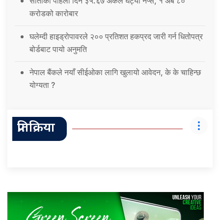
साताको पहिलो दिन ३५.६७ अंकले घट्यो नेप्से, १ अर्ब ८०
करोडको कारोबार
घलेम्दी हाइड्रोपावरले २०० प्रतिशत हकप्रद जारी गर्न धितोपत्र
बोर्डबाट पायो अनुमति
नेपाल बैंकले नयाँ सीईओका लागि खुलायो आवेदन, के के चाहिन्छ
योग्यता ?
प्रतिक्रिया