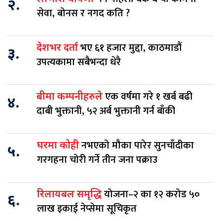
२.
सेवा, बोनस र नगद कति ?
भए ६१ हजार मुद्दा, काठमाडौं
देशभर दर्ता
३.
उपत्यकामा सबैभन्दा धेरै
एक वर्षमा गरे १ खर्ब बढी
बीमा कम्पनीहरुले
४.
दाबी भुक्तानी, ५२ अर्ब भुक्तानी गर्न बाँकी
नभएको मौका पारेर सुनचाँदीका
घरमा कोही
५.
गरगहना चोरी गर्ने तीन जना पक्राउ
योजना–२ का १२ करोड ५०
रिलायबल समृद्धि
६.
लाख इकाई नेप्सेमा सूचिकृत