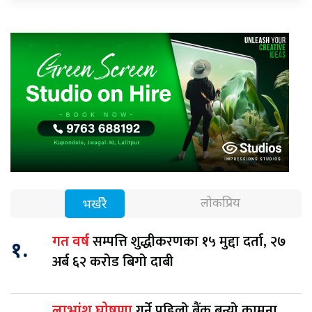
लोकप्रिय
भर्खरै
सम्पत्ति शुद्धीकरणका १५ मुद्दा दर्ता, २७
गत वर्ष
१.
अर्ब ६२ करोड बिगो दाबी
गर्ने पहिलो बैंक बन्यो कामना
लाभांश घोषणा