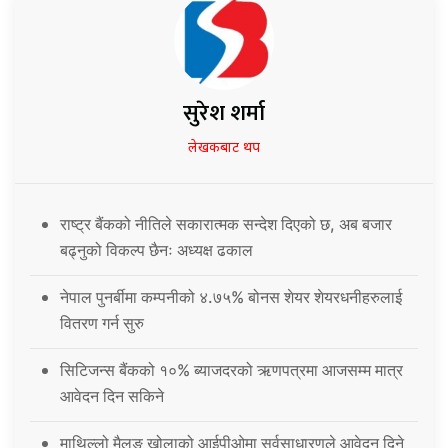
सुरेश शर्मा
लेखकबाट थप
राष्ट्र बैंकको नीतिले सकारात्मक सन्देश दिएको छ, अब बजार
बढ्नुको विकल्प छैनः अध्यक्ष ढकाल
नेपाल पुनर्बीमा कम्पनीको ४.७५% बोनस शेयर शेयरधनीहरुलाई
वितरण गर्न सुरु
सिटिजन्स बैंकको १०% ब्याजदरको ऋणपत्रमा आजसम्म मात्र
आवेदन दिन सकिने
माथिल्लो मैलुङ खोलाको आईपीओमा सर्वसाधारणले आवेदन दिने