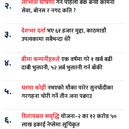
गर्ने पहिलो बैंक बन्यो कामना
लाभांश घोषणा
२.
सेवा, बोनस र नगद कति ?
भए ६१ हजार मुद्दा, काठमाडौं
देशभर दर्ता
३.
उपत्यकामा सबैभन्दा धेरै
एक वर्षमा गरे १ खर्ब बढी
बीमा कम्पनीहरुले
४.
दाबी भुक्तानी, ५२ अर्ब भुक्तानी गर्न बाँकी
नभएको मौका पारेर सुनचाँदीका
घरमा कोही
५.
गरगहना चोरी गर्ने तीन जना पक्राउ
योजना–२ का १२ करोड ५०
रिलायबल समृद्धि
६.
लाख इकाई नेप्सेमा सूचिकृत