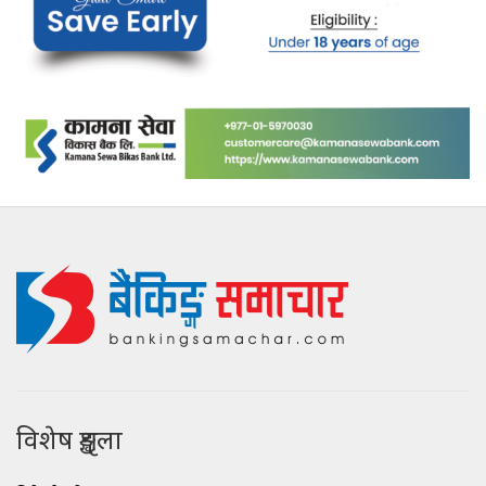
विशेष शृङ्खला