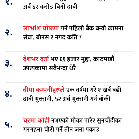
१.
अर्ब ६२ करोड बिगो दाबी
गर्ने पहिलो बैंक बन्यो कामना
लाभांश घोषणा
२.
सेवा, बोनस र नगद कति ?
भए ६१ हजार मुद्दा, काठमाडौं
देशभर दर्ता
३.
उपत्यकामा सबैभन्दा धेरै
एक वर्षमा गरे १ खर्ब बढी
बीमा कम्पनीहरुले
४.
दाबी भुक्तानी, ५२ अर्ब भुक्तानी गर्न बाँकी
नभएको मौका पारेर सुनचाँदीका
घरमा कोही
५.
गरगहना चोरी गर्ने तीन जना पक्राउ