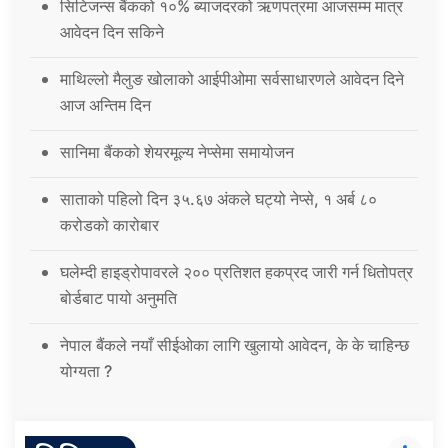
सिटिजन्स बैंकको १०% ब्याजदरको ऋणपत्रमा आजसम्म मात्र
आवेदन दिन सकिने
माथिल्लो मैलुङ खोलाको आईपीओमा सर्वसाधारणले आवेदन दिने
आज अन्तिम दिन
सानिमा बैंकको शेयरमूल्य नेप्सेमा समायोजन
साताको पहिलो दिन ३५.६७ अंकले घट्यो नेप्से, १ अर्ब ८०
करोडको कारोबार
घलेम्दी हाइड्रोपावरले २०० प्रतिशत हकप्रद जारी गर्न धितोपत्र
बोर्डबाट पायो अनुमति
नेपाल बैंकले नयाँ सीईओका लागि खुलायो आवेदन, के के चाहिन्छ
योग्यता ?