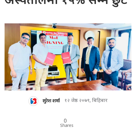
अस्पतालमा १५% सम्म छुट
सुरेश शर्मा
१२ जेष्ठ २०७९, बिहिबार
0
Shares