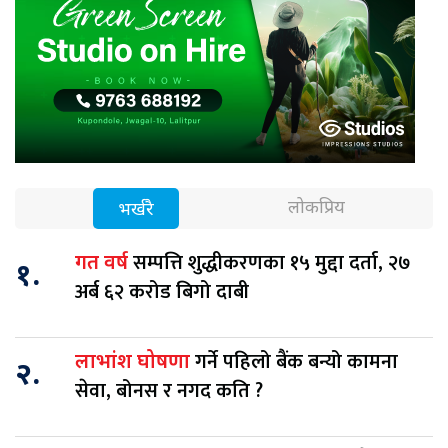
लोकप्रिय
भर्खरै
सम्पत्ति शुद्धीकरणका १५ मुद्दा दर्ता, २७
गत वर्ष
१.
अर्ब ६२ करोड बिगो दाबी
गर्ने पहिलो बैंक बन्यो कामना
लाभांश घोषणा
२.
सेवा, बोनस र नगद कति ?