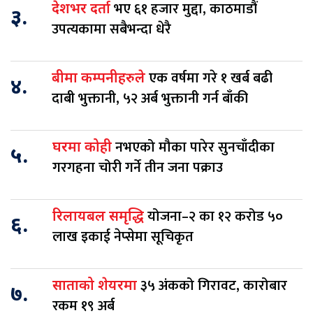
भए ६१ हजार मुद्दा, काठमाडौं
देशभर दर्ता
३.
उपत्यकामा सबैभन्दा धेरै
एक वर्षमा गरे १ खर्ब बढी
बीमा कम्पनीहरुले
४.
दाबी भुक्तानी, ५२ अर्ब भुक्तानी गर्न बाँकी
नभएको मौका पारेर सुनचाँदीका
घरमा कोही
५.
गरगहना चोरी गर्ने तीन जना पक्राउ
योजना–२ का १२ करोड ५०
रिलायबल समृद्धि
६.
लाख इकाई नेप्सेमा सूचिकृत
३५ अंकको गिरावट, कारोबार
साताको शेयरमा
७.
रकम १९ अर्ब