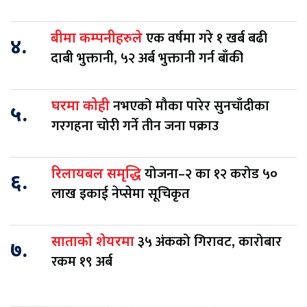
एक वर्षमा गरे १ खर्ब बढी
बीमा कम्पनीहरुले
४.
दाबी भुक्तानी, ५२ अर्ब भुक्तानी गर्न बाँकी
नभएको मौका पारेर सुनचाँदीका
घरमा कोही
५.
गरगहना चोरी गर्ने तीन जना पक्राउ
योजना–२ का १२ करोड ५०
रिलायबल समृद्धि
६.
लाख इकाई नेप्सेमा सूचिकृत
३५ अंकको गिरावट, कारोबार
साताको शेयरमा
७.
रकम १९ अर्ब