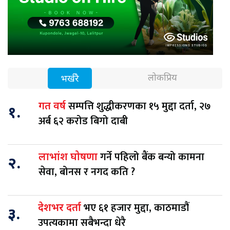
लोकप्रिय
भर्खरै
सम्पत्ति शुद्धीकरणका १५ मुद्दा दर्ता, २७
गत वर्ष
१.
अर्ब ६२ करोड बिगो दाबी
गर्ने पहिलो बैंक बन्यो कामना
लाभांश घोषणा
२.
सेवा, बोनस र नगद कति ?
भए ६१ हजार मुद्दा, काठमाडौं
देशभर दर्ता
३.
उपत्यकामा सबैभन्दा धेरै