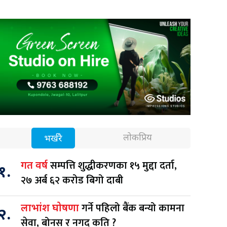
लोकप्रिय
भर्खरै
सम्पत्ति शुद्धीकरणका १५ मुद्दा दर्ता,
गत वर्ष
१.
२७ अर्ब ६२ करोड बिगो दाबी
गर्ने पहिलो बैंक बन्यो कामना
लाभांश घोषणा
२.
सेवा, बोनस र नगद कति ?