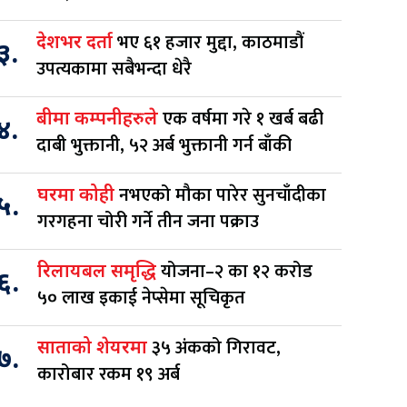
भए ६१ हजार मुद्दा, काठमाडौं
देशभर दर्ता
३.
उपत्यकामा सबैभन्दा धेरै
एक वर्षमा गरे १ खर्ब बढी
बीमा कम्पनीहरुले
४.
दाबी भुक्तानी, ५२ अर्ब भुक्तानी गर्न बाँकी
नभएको मौका पारेर सुनचाँदीका
घरमा कोही
५.
गरगहना चोरी गर्ने तीन जना पक्राउ
योजना–२ का १२ करोड
रिलायबल समृद्धि
६.
५० लाख इकाई नेप्सेमा सूचिकृत
३५ अंकको गिरावट,
साताको शेयरमा
७.
कारोबार रकम १९ अर्ब