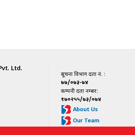
vt. Ltd.
सूचना विभाग दर्ता नं. :
७७/०७३-७४
कम्पनी दर्ता नम्बर:
१७०२५५/७३/०७४
About Us
Our Team