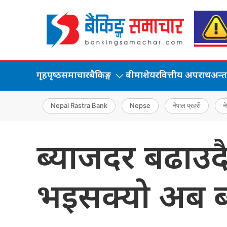
गृहपृष्‍ठ
समाचार
बैकिङ्ग
बीमा
शेयर
वित्तीय अपराध
अन्तर्
Nepal Rastra Bank
Nepse
नेपाल प्रहरी
ने
ब्याजदर बढाउदैमा
भइसक्यो अब ब्य