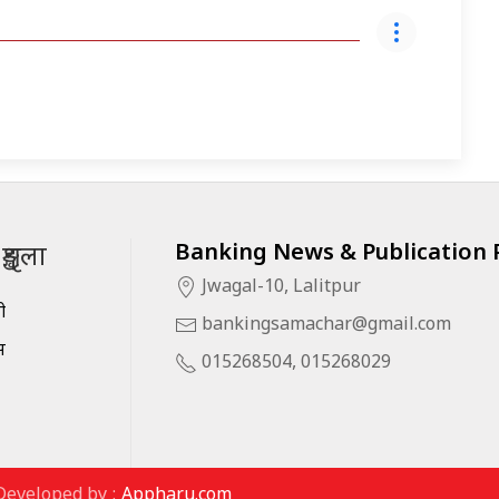
Banking News & Publication P
ृङ्खला
Jwagal-10, Lalitpur
सी
bankingsamachar@gmail.com
स
015268504, 015268029
Developed by :
Appharu.com