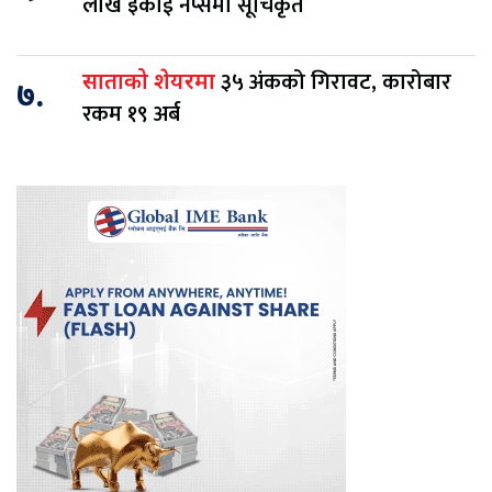
लाख इकाई नेप्सेमा सूचिकृत
३५ अंकको गिरावट, कारोबार
साताको शेयरमा
७.
रकम १९ अर्ब