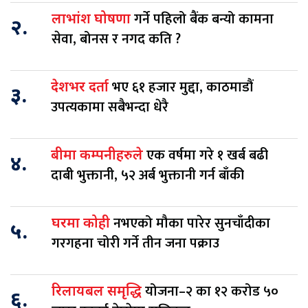
गर्ने पहिलो बैंक बन्यो कामना
लाभांश घोषणा
२.
सेवा, बोनस र नगद कति ?
भए ६१ हजार मुद्दा, काठमाडौं
देशभर दर्ता
३.
उपत्यकामा सबैभन्दा धेरै
एक वर्षमा गरे १ खर्ब बढी
बीमा कम्पनीहरुले
४.
दाबी भुक्तानी, ५२ अर्ब भुक्तानी गर्न बाँकी
नभएको मौका पारेर सुनचाँदीका
घरमा कोही
५.
गरगहना चोरी गर्ने तीन जना पक्राउ
योजना–२ का १२ करोड ५०
रिलायबल समृद्धि
६.