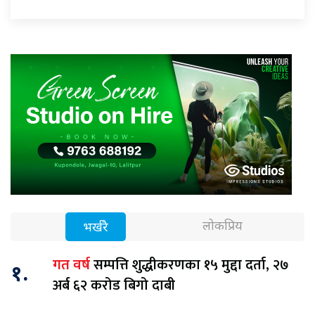
लोकप्रिय
भर्खरै
सम्पत्ति शुद्धीकरणका १५ मुद्दा दर्ता, २७
गत वर्ष
१.
अर्ब ६२ करोड बिगो दाबी