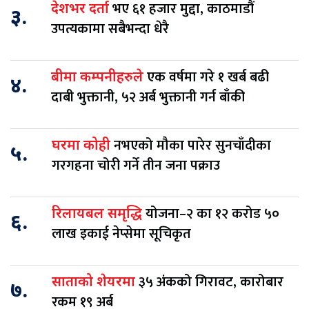
भए ६१ हजार मुद्दा, काठमाडौं
देशभर दर्ता
३.
उपत्यकामा सबैभन्दा धेरै
एक वर्षमा गरे १ खर्ब बढी
बीमा कम्पनीहरुले
४.
दाबी भुक्तानी, ५२ अर्ब भुक्तानी गर्न बाँकी
नभएको मौका पारेर सुनचाँदीका
घरमा कोही
५.
गरगहना चोरी गर्ने तीन जना पक्राउ
योजना–२ का १२ करोड ५०
रिलायबल समृद्धि
६.
लाख इकाई नेप्सेमा सूचिकृत
३५ अंकको गिरावट, कारोबार
साताको शेयरमा
७.
रकम १९ अर्ब