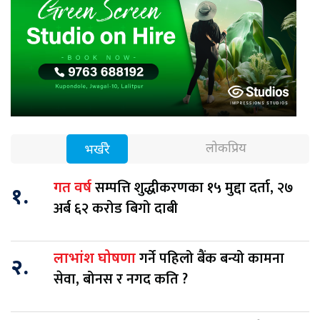
लोकप्रिय
भर्खरै
सम्पत्ति शुद्धीकरणका १५ मुद्दा दर्ता, २७
गत वर्ष
१.
अर्ब ६२ करोड बिगो दाबी
गर्ने पहिलो बैंक बन्यो कामना
लाभांश घोषणा
२.
सेवा, बोनस र नगद कति ?