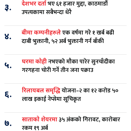
भए ६१ हजार मुद्दा, काठमाडौं
देशभर दर्ता
३.
उपत्यकामा सबैभन्दा धेरै
एक वर्षमा गरे १ खर्ब बढी
बीमा कम्पनीहरुले
४.
दाबी भुक्तानी, ५२ अर्ब भुक्तानी गर्न बाँकी
नभएको मौका पारेर सुनचाँदीका
घरमा कोही
५.
गरगहना चोरी गर्ने तीन जना पक्राउ
योजना–२ का १२ करोड ५०
रिलायबल समृद्धि
६.
लाख इकाई नेप्सेमा सूचिकृत
३५ अंकको गिरावट, कारोबार
साताको शेयरमा
७.
रकम १९ अर्ब