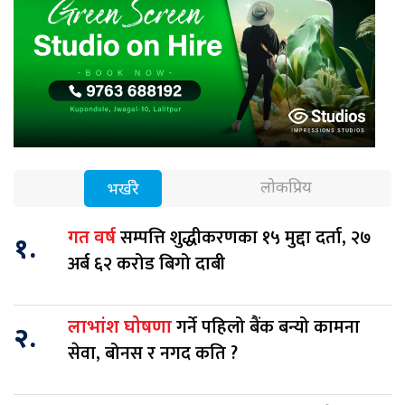
लोकप्रिय
भर्खरै
सम्पत्ति शुद्धीकरणका १५ मुद्दा दर्ता, २७
गत वर्ष
१.
अर्ब ६२ करोड बिगो दाबी
गर्ने पहिलो बैंक बन्यो कामना
लाभांश घोषणा
२.
सेवा, बोनस र नगद कति ?