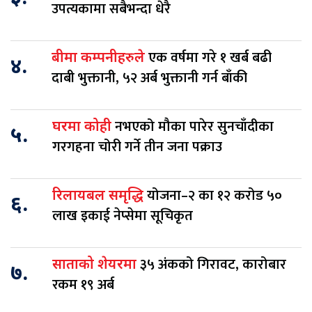
उपत्यकामा सबैभन्दा धेरै
एक वर्षमा गरे १ खर्ब बढी
बीमा कम्पनीहरुले
४.
दाबी भुक्तानी, ५२ अर्ब भुक्तानी गर्न बाँकी
नभएको मौका पारेर सुनचाँदीका
घरमा कोही
५.
गरगहना चोरी गर्ने तीन जना पक्राउ
योजना–२ का १२ करोड ५०
रिलायबल समृद्धि
६.
लाख इकाई नेप्सेमा सूचिकृत
३५ अंकको गिरावट, कारोबार
साताको शेयरमा
७.
रकम १९ अर्ब