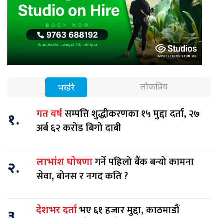
लोकप्रिय
भर्खरै
सम्पत्ति शुद्धीकरणका १५ मुद्दा दर्ता, २७
गत वर्ष
१.
अर्ब ६२ करोड बिगो दाबी
गर्ने पहिलो बैंक बन्यो कामना
लाभांश घोषणा
२.
सेवा, बोनस र नगद कति ?
भए ६१ हजार मुद्दा, काठमाडौं
देशभर दर्ता
३.