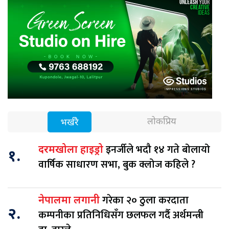
लोकप्रिय
भर्खरै
इनर्जीले भदौ १४ गते बोलायो
दरमखोला हाइड्रो
१.
वार्षिक साधारण सभा, बुक क्लोज कहिले ?
गरेका २० ठुला करदाता
नेपालमा लगानी
२.
कम्पनीका प्रतिनिधिसँग छलफल गर्दै अर्थमन्त्री