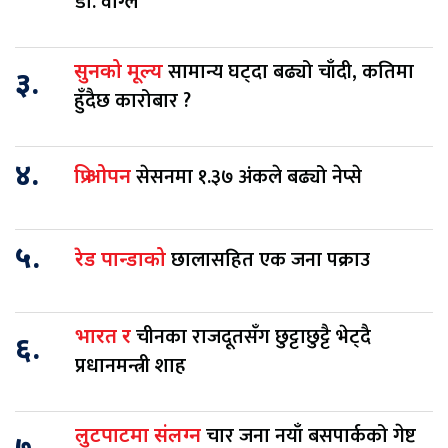
डा. वाग्ले
सामान्य घट्दा बढ्यो चाँदी, कतिमा
सुनको मूल्य
३.
हुँदैछ कारोबार ?
४.
सेसनमा १.३७ अंकले बढ्यो नेप्से
प्रि ओपन
५.
छालासहित एक जना पक्राउ
रेड पान्डाको
चीनका राजदूतसँग छुट्टाछुट्टै भेट्दै
भारत र
६.
प्रधानमन्त्री शाह
चार जना नयाँ बसपार्कको गेष्ट
लुटपाटमा संलग्न