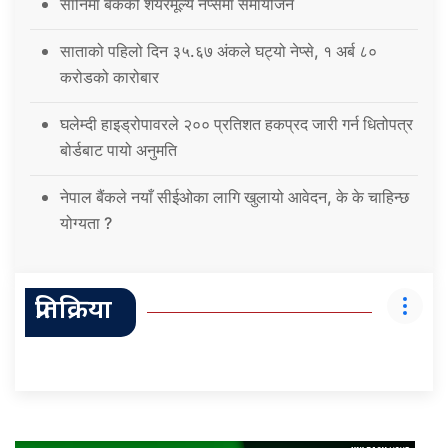
सानिमा बैंकको शेयरमूल्य नेप्सेमा समायोजन
साताको पहिलो दिन ३५.६७ अंकले घट्यो नेप्से, १ अर्ब ८०
करोडको कारोबार
घलेम्दी हाइड्रोपावरले २०० प्रतिशत हकप्रद जारी गर्न धितोपत्र
बोर्डबाट पायो अनुमति
नेपाल बैंकले नयाँ सीईओका लागि खुलायो आवेदन, के के चाहिन्छ
योग्यता ?
प्रतिक्रिया