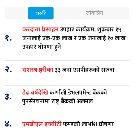
लोकप्रिय
भर्खरै
उपहार कार्यक्रम, शुक्रबार १५
करदाता प्रोत्साहन
१.
जनालाई एक-एक लाख र एक जनालाई १० लाख
उपहार घोषणा हुने
२.
३३ जना एसपीहरूको सरुवा
सशस्त्र प्रहरीका
कर्णाली डेभलपमेन्ट बैंकको
डेढ वर्षदेखि
३.
पुनर्संरचनामा राष्ट्र बैंकको अलमल
४.
फण्डको लाभांश घोषणा
एमबीएल इक्वीटी