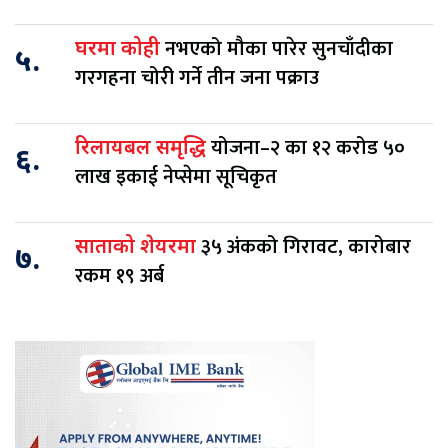
नभएको मौका पारेर सुनचाँदीका
घरमा कोही
५.
गरगहना चोरी गर्ने तीन जना पक्राउ
योजना–२ का १२ करोड ५०
रिलायबल समृद्धि
६.
लाख इकाई नेप्सेमा सूचिकृत
३५ अंकको गिरावट, कारोबार
साताको शेयरमा
७.
रकम १९ अर्ब