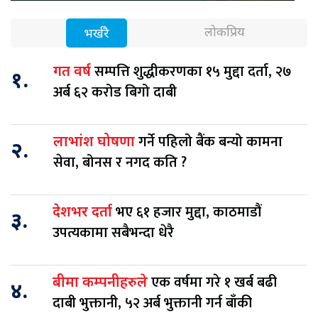
लोकप्रिय
भर्खरै
सम्पत्ति शुद्धीकरणका १५ मुद्दा दर्ता, २७
गत वर्ष
१.
अर्ब ६२ करोड बिगो दाबी
गर्ने पहिलो बैंक बन्यो कामना
लाभांश घोषणा
२.
सेवा, बोनस र नगद कति ?
भए ६१ हजार मुद्दा, काठमाडौं
देशभर दर्ता
३.
उपत्यकामा सबैभन्दा धेरै
एक वर्षमा गरे १ खर्ब बढी
बीमा कम्पनीहरुले
४.
दाबी भुक्तानी, ५२ अर्ब भुक्तानी गर्न बाँकी