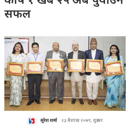
कोष १ खर्ब २५ अर्ब पुर्याउन
सफल
सुरेश शर्मा
२३ बैशाख २०७९, शुक्रबार