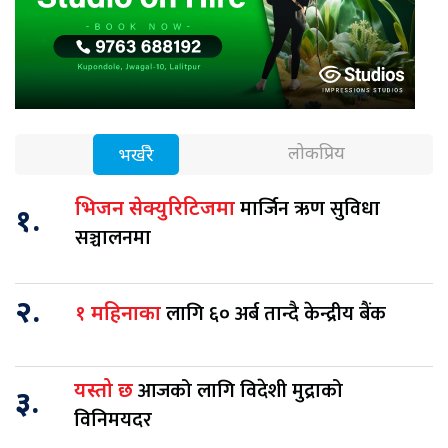
लोकप्रिय
भर्खरै
मार्जिन ऋण सुविधा
भिजन सेक्युरिटिजमा
१.
सञ्चालनमा
२.
लागि ६० अर्ब तान्दै केन्द्रीय बैंक
१ महिनाका
आजको लागि विदेशी मुद्राको
यस्तो छ
३.
विनिमयदर