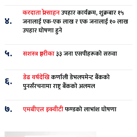
उपहार कार्यक्रम, शुक्रबार १५
करदाता प्रोत्साहन
४.
जनालाई एक-एक लाख र एक जनालाई १० लाख
उपहार घोषणा हुने
५.
३३ जना एसपीहरूको सरुवा
सशस्त्र प्रहरीका
कर्णाली डेभलपमेन्ट बैंकको
डेढ वर्षदेखि
६.
पुनर्संरचनामा राष्ट्र बैंकको अलमल
७.
फण्डको लाभांश घोषणा
एमबीएल इक्वीटी