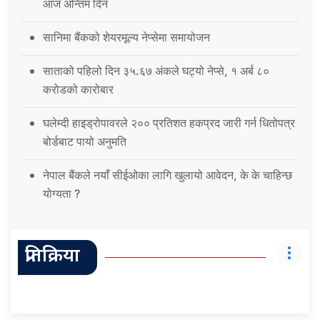
आज अन्तिम दिन
सानिमा बैंकको शेयरमूल्य नेप्सेमा समायोजन
साताको पहिलो दिन ३५.६७ अंकले घट्यो नेप्से, १ अर्ब ८०
करोडको कारोबार
घलेम्दी हाइड्रोपावरले २०० प्रतिशत हकप्रद जारी गर्न धितोपत्र
बोर्डबाट पायो अनुमति
नेपाल बैंकले नयाँ सीईओका लागि खुलायो आवेदन, के के चाहिन्छ
योग्यता ?
प्रतिक्रिया