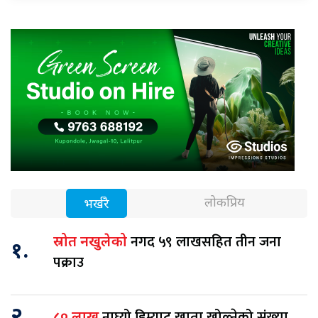
लोकप्रिय
भर्खरै
नगद ५९ लाखसहित तीन जना
स्रोत नखुलेको
१.
पक्राउ
२.
नाघ्यो डिम्याट खाता खोल्नेको संख्या
८० लाख