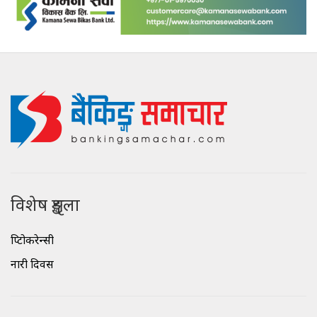
विशेष शृङ्खला
क्रिप्टोकरेन्सी
नारी दिवस