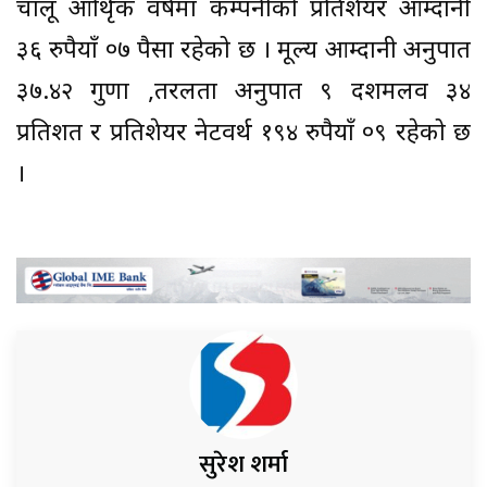
चालू आथिृक वर्षमा कम्पनीको प्रतिशेयर आम्दानी
३६ रुपैयाँ ०७ पैसा रहेको छ । मूल्य आम्दानी अनुपात
३७.४२ गुणा ,तरलता अनुपात ९ दशमलव ३४
प्रतिशत र प्रतिशेयर नेटवर्थ १९४ रुपैयाँ ०९ रहेको छ
।
सुरेश शर्मा