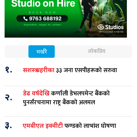
लोकप्रिय
भर्खरै
१.
३३ जना एसपीहरूको सरुवा
सशस्त्र प्रहरीका
कर्णाली डेभलपमेन्ट बैंकको
डेढ वर्षदेखि
२.
पुनर्संरचनामा राष्ट्र बैंकको अलमल
३.
फण्डको लाभांश घोषणा
एमबीएल इक्वीटी