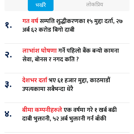
लोकप्रिय
भर्खरै
सम्पत्ति शुद्धीकरणका १५ मुद्दा दर्ता, २७
गत वर्ष
१.
अर्ब ६२ करोड बिगो दाबी
गर्ने पहिलो बैंक बन्यो कामना
लाभांश घोषणा
२.
सेवा, बोनस र नगद कति ?
भए ६१ हजार मुद्दा, काठमाडौं
देशभर दर्ता
३.
उपत्यकामा सबैभन्दा धेरै
एक वर्षमा गरे १ खर्ब बढी
बीमा कम्पनीहरुले
४.
दाबी भुक्तानी, ५२ अर्ब भुक्तानी गर्न बाँकी