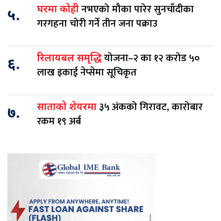
नभएको मौका पारेर सुनचाँदीका
घरमा कोही
५.
गरगहना चोरी गर्ने तीन जना पक्राउ
योजना–२ का १२ करोड ५०
रिलायबल समृद्धि
६.
लाख इकाई नेप्सेमा सूचिकृत
३५ अंकको गिरावट, कारोबार
साताको शेयरमा
७.
रकम १९ अर्ब