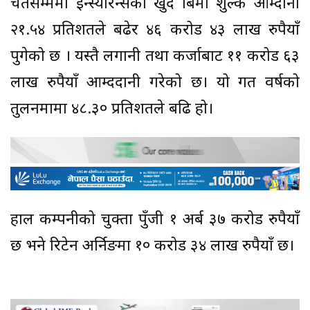
चैतसम्ममा इन्स्योरेन्सको खुद बिमा शुल्क आम्दानी
२१.५४ प्रतिशतले बढेर ४६ करोड ४३ लाख रुपैयाँ
पुगेको छ । यस्तै लगानी तथा कर्जाबाट ११ करोड ६३
लाख रुपैयाँ आम्ददानी गरेको छ। यो गत वर्षको
तुलनमामा ४८.३० प्रतिशतले बढि हो।
हाल कम्पनीको चुक्ता पुँजी १ अर्ब ३७ करोड रुपैयाँ
छ भने रिटेन अर्निङमा १० करोड ३४ लाख रुपैयाँ छ।