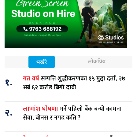
लोकप्रिय
भर्खरै
सम्पत्ति शुद्धीकरणका १५ मुद्दा दर्ता, २७
गत वर्ष
१.
अर्ब ६२ करोड बिगो दाबी
गर्ने पहिलो बैंक बन्यो कामना
लाभांश घोषणा
२.
सेवा, बोनस र नगद कति ?