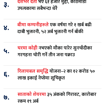
भए ६१ हजार मुद्दा, काठमाडौं
देशभर दर्ता
३.
उपत्यकामा सबैभन्दा धेरै
एक वर्षमा गरे १ खर्ब बढी
बीमा कम्पनीहरुले
४.
दाबी भुक्तानी, ५२ अर्ब भुक्तानी गर्न बाँकी
नभएको मौका पारेर सुनचाँदीका
घरमा कोही
५.
गरगहना चोरी गर्ने तीन जना पक्राउ
योजना–२ का १२ करोड ५०
रिलायबल समृद्धि
६.
लाख इकाई नेप्सेमा सूचिकृत
३५ अंकको गिरावट, कारोबार
साताको शेयरमा
७.
रकम १९ अर्ब