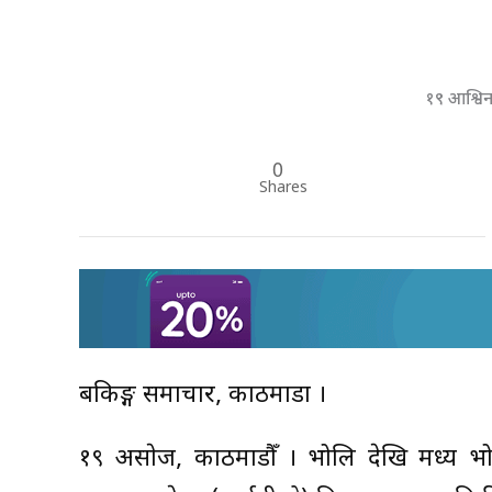
१९ आश्वि
0
Shares
बैंकिङ्ग समाचार, काठमाडौं ।
१९ असाेज, काठमाडौँ । भोलि देखि मध्य भो