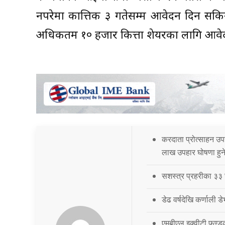
नपरेमा कात्तिक ३ गतेसम्म आवेदन दिन सक
अधिकतम १० हजार कित्ता शेयरका लागि आवेद
करदाता प्रोत्साहन उ
लाख उपहार घोषणा हुन
सशस्त्र प्रहरीका ३
डेढ वर्षदेखि कर्णाली ड
एमबीएल इक्वीटी फण्ड