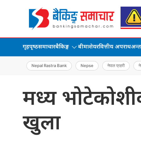
गृहपृष्‍ठ
समाचार
बैकिङ्ग
बीमा
शेयर
वित्तीय अपराध
अन्तर्
Nepal Rastra Bank
Nepse
नेपाल प्रहरी
ने
मध्य भोटेकोश
खुला