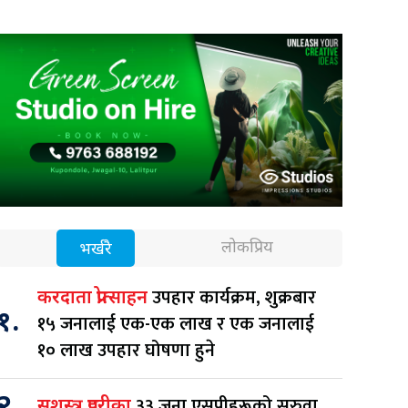
लोकप्रिय
भर्खरै
उपहार कार्यक्रम, शुक्रबार
करदाता प्रोत्साहन
१.
१५ जनालाई एक-एक लाख र एक जनालाई
१० लाख उपहार घोषणा हुने
२.
३३ जना एसपीहरूको सरुवा
सशस्त्र प्रहरीका