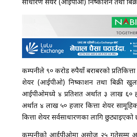
साधारण सेयर (आईपीओ) निष्काशन तथा बिक्री
कम्पनीले ९० करोड रुपैयाँ बराबरको प्रतिकित्त
शेयर (आईपीओ) निष्काशन तथा बिक्री खुला 
आईपीओमध्ये ४ प्रतिशत अर्थात ३ लाख ६० हज
अर्थात ४ लाख ५० हजार कित्ता शेयर सामूह
कित्ता शेयर सर्वसाधारणका लागि छुट्याइएको 
कम्पनीको आईपीओमा असोज २५ गतेसम्म आव