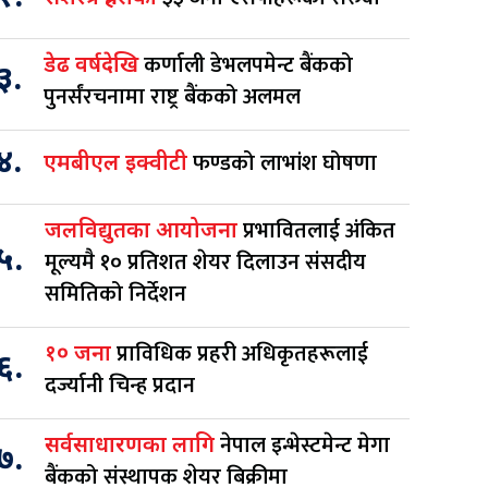
कर्णाली डेभलपमेन्ट बैंकको
डेढ वर्षदेखि
३.
पुनर्संरचनामा राष्ट्र बैंकको अलमल
४.
फण्डको लाभांश घोषणा
एमबीएल इक्वीटी
प्रभावितलाई अंकित
जलविद्युतका आयोजना
५.
मूल्यमै १० प्रतिशत शेयर दिलाउन संसदीय
समितिको निर्देशन
प्राविधिक प्रहरी अधिकृतहरूलाई
१० जना
६.
दर्ज्यानी चिन्ह प्रदान
नेपाल इन्भेस्टमेन्ट मेगा
सर्वसाधारणका लागि
७.
बैंकको संस्थापक शेयर बिक्रीमा