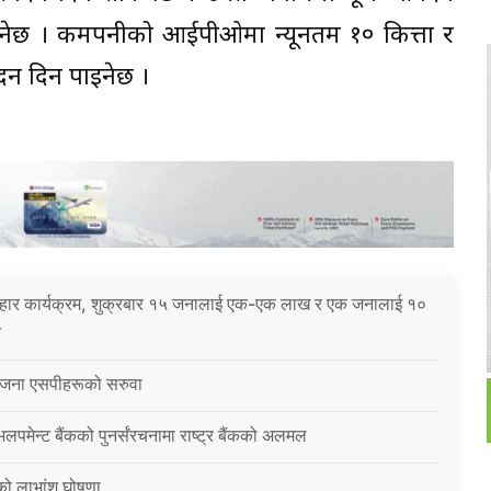
िनेछ । कमपनीको आईपीओमा न्यूनतम १० कित्ता र
न दिन पाइनेछ ।
पहार कार्यक्रम, शुक्रबार १५ जनालाई एक-एक लाख र एक जनालाई १०
े
३ जना एसपीहरूको सरुवा
ेभलपमेन्ट बैंकको पुनर्संरचनामा राष्ट्र बैंकको अलमल
को लाभांश घोषणा