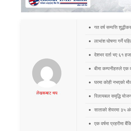
गत वर्ष सम्पत्ति शुद्धी
लाभांश घोषणा गर्ने पह
देशभर दर्ता भए ६१ हजार
बीमा कम्पनीहरुले एक वर्
घरमा कोही नभएको मौका
लेखकबाट थप
रिलायबल समृद्धि योज
साताको शेयरमा ३५ अं
एक वर्षमा प्रहरीमा बै