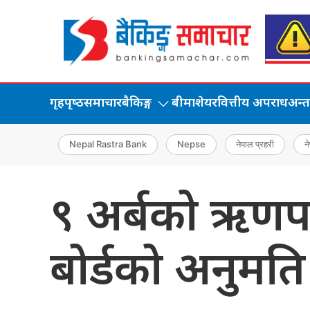
गृहपृष्‍ठ
समाचार
बैकिङ्ग
बीमा
शेयर
वित्तीय अपराध
अन्तर्
Nepal Rastra Bank
Nepse
नेपाल प्रहरी
ने
९ अर्बको ऋणपत्र
बोर्डको अनुमति