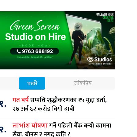
लोकप्रिय
भर्खरै
सम्पत्ति शुद्धीकरणका १५ मुद्दा दर्ता,
गत वर्ष
१.
२७ अर्ब ६२ करोड बिगो दाबी
गर्ने पहिलो बैंक बन्यो कामना
लाभांश घोषणा
२.
सेवा, बोनस र नगद कति ?