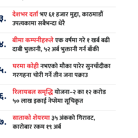
भए ६१ हजार मुद्दा, काठमाडौं
देशभर दर्ता
३.
उपत्यकामा सबैभन्दा धेरै
एक वर्षमा गरे १ खर्ब बढी
बीमा कम्पनीहरुले
४.
दाबी भुक्तानी, ५२ अर्ब भुक्तानी गर्न बाँकी
नभएको मौका पारेर सुनचाँदीका
घरमा कोही
५.
गरगहना चोरी गर्ने तीन जना पक्राउ
योजना–२ का १२ करोड
रिलायबल समृद्धि
६.
५० लाख इकाई नेप्सेमा सूचिकृत
३५ अंकको गिरावट,
साताको शेयरमा
७.
कारोबार रकम १९ अर्ब