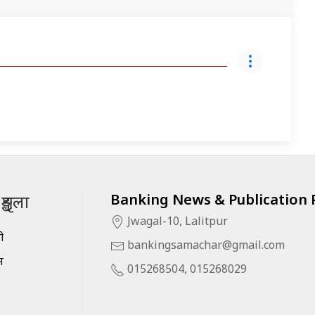
Banking News & Publication P
ृङ्खला
Jwagal-10, Lalitpur
सी
bankingsamachar@gmail.com
स
015268504, 015268029