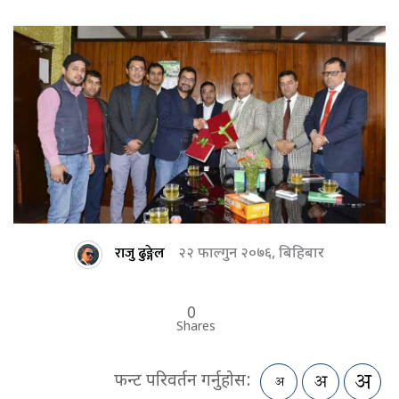
राजु ढुङ्गेल
२२ फाल्गुन २०७६, बिहिबार
0
Shares
फन्ट परिवर्तन गर्नुहोस: