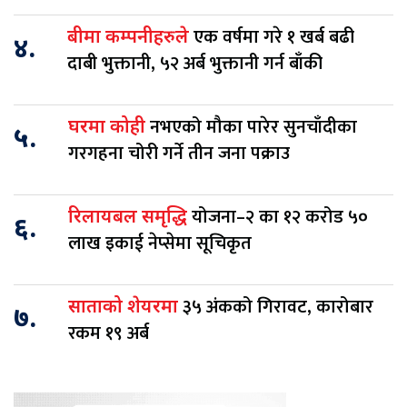
एक वर्षमा गरे १ खर्ब बढी
बीमा कम्पनीहरुले
४.
दाबी भुक्तानी, ५२ अर्ब भुक्तानी गर्न बाँकी
नभएको मौका पारेर सुनचाँदीका
घरमा कोही
५.
गरगहना चोरी गर्ने तीन जना पक्राउ
योजना–२ का १२ करोड ५०
रिलायबल समृद्धि
६.
लाख इकाई नेप्सेमा सूचिकृत
३५ अंकको गिरावट, कारोबार
साताको शेयरमा
७.
रकम १९ अर्ब