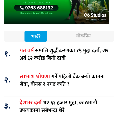
लोकप्रिय
भर्खरै
सम्पत्ति शुद्धीकरणका १५ मुद्दा दर्ता, २७
गत वर्ष
१.
अर्ब ६२ करोड बिगो दाबी
गर्ने पहिलो बैंक बन्यो कामना
लाभांश घोषणा
२.
सेवा, बोनस र नगद कति ?
भए ६१ हजार मुद्दा, काठमाडौं
देशभर दर्ता
३.
उपत्यकामा सबैभन्दा धेरै