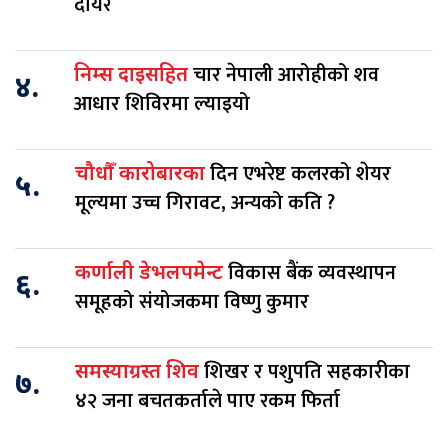
दायर
चार नेपाली आरोहीको शव
निम्स दाइसहित
४.
आधार शिविरमा ल्याइयो
दिन एभरेष्ट कलरको शेयर
चौधौँ कारोबारका
५.
मूल्यमा उच्च गिरावट, अन्यको कति ?
विकास बैंक व्यवस्थापन
कर्णाली डेभलपमेन्ट
६.
समूहको संयोजकमा विष्णु कुमार
शिखर र पशुपति सहकारीका
समस्याग्रस्त शिव
७.
४२ जना बचतकर्ताले पाए रकम फिर्ता