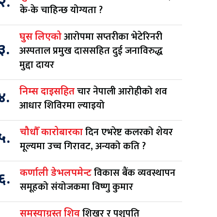
२.
के-के चाहिन्छ योग्यता ?
आरोपमा सप्तरीका भेटेरिनरी
घुस लिएको
३.
अस्पताल प्रमुख दाससहित दुई जनाविरुद्ध
मुद्दा दायर
चार नेपाली आरोहीको शव
निम्स दाइसहित
४.
आधार शिविरमा ल्याइयो
दिन एभरेष्ट कलरको शेयर
चौधौँ कारोबारका
५.
मूल्यमा उच्च गिरावट, अन्यको कति ?
विकास बैंक व्यवस्थापन
कर्णाली डेभलपमेन्ट
६.
समूहको संयोजकमा विष्णु कुमार
शिखर र पशुपति
समस्याग्रस्त शिव