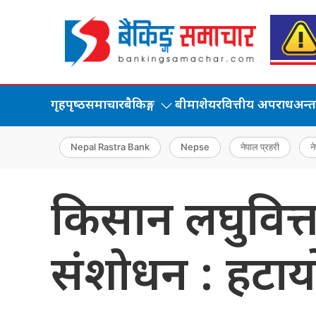
गृहपृष्‍ठ
समाचार
बैकिङ्ग
बीमा
शेयर
वित्तीय अपराध
अन्तर्
Nepal Rastra Bank
Nepse
नेपाल प्रहरी
ने
किसान लघुवित्त
संशोधन : हटायो ह