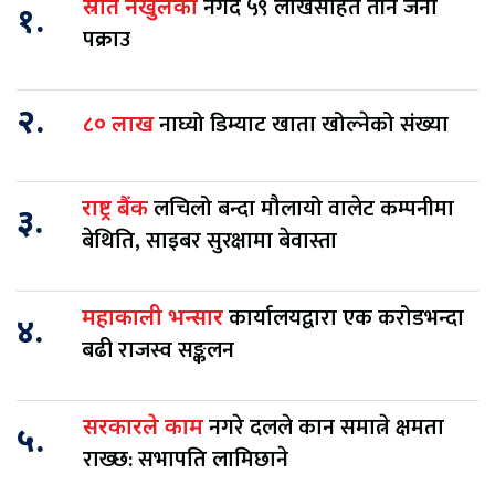
नगद ५९ लाखसहित तीन जना
स्रोत नखुलेको
१.
पक्राउ
२.
नाघ्यो डिम्याट खाता खोल्नेको संख्या
८० लाख
लचिलो बन्दा मौलायो वालेट कम्पनीमा
राष्ट्र बैंक
३.
बेथिति, साइबर सुरक्षामा बेवास्ता
कार्यालयद्वारा एक करोडभन्दा
महाकाली भन्सार
४.
बढी राजस्व सङ्कलन
नगरे दलले कान समात्ने क्षमता
सरकारले काम
५.
राख्छ: सभापति लामिछाने