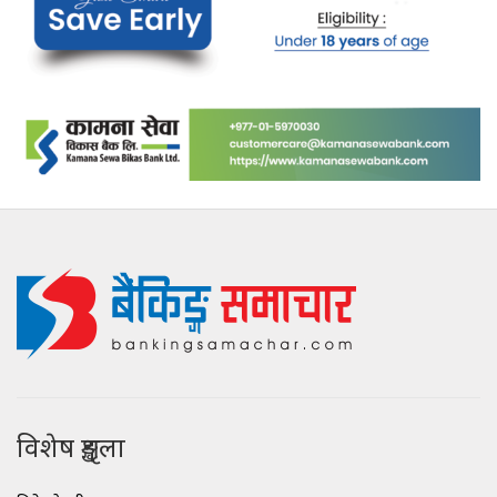
विशेष शृङ्खला