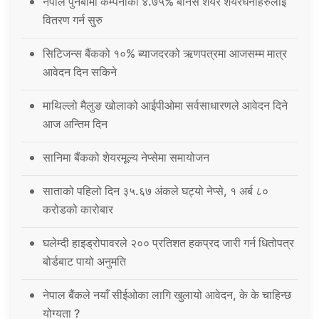
नेपाल पुनर्बीमा कम्पनीको ४.७५% बोनस शेयर शेयरधनीहरुलाई
वितरण गर्न सुरु
सिटिजन्स बैंकको १०% ब्याजदरको ऋणपत्रमा आजसम्म मात्र
आवेदन दिन सकिने
माथिल्लो मैलुङ खोलाको आईपीओमा सर्वसाधारणले आवेदन दिने
आज अन्तिम दिन
सानिमा बैंकको शेयरमूल्य नेप्सेमा समायोजन
साताको पहिलो दिन ३५.६७ अंकले घट्यो नेप्से, १ अर्ब ८०
करोडको कारोबार
घलेम्दी हाइड्रोपावरले २०० प्रतिशत हकप्रद जारी गर्न धितोपत्र
बोर्डबाट पायो अनुमति
नेपाल बैंकले नयाँ सीईओका लागि खुलायो आवेदन, के के चाहिन्छ
योग्यता ?