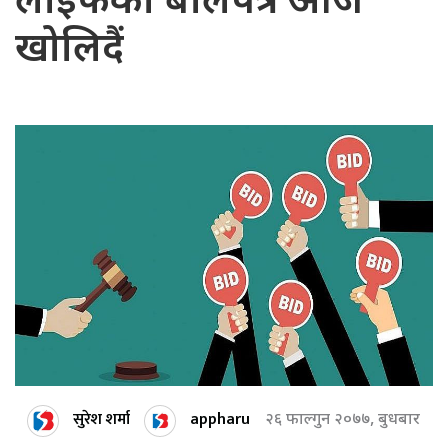
लाइफको बोलपत्र आज
खोलिदैं
सुरेश शर्मा
appharu
२६ फाल्गुन २०७७, बुधबार