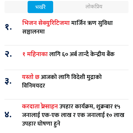
लोकप्रिय
भर्खरै
मार्जिन ऋण सुविधा
भिजन सेक्युरिटिजमा
१.
सञ्चालनमा
२.
लागि ६० अर्ब तान्दै केन्द्रीय बैंक
१ महिनाका
आजको लागि विदेशी मुद्राको
यस्तो छ
३.
विनिमयदर
उपहार कार्यक्रम, शुक्रबार १५
करदाता प्रोत्साहन
४.
जनालाई एक-एक लाख र एक जनालाई १० लाख
उपहार घोषणा हुने