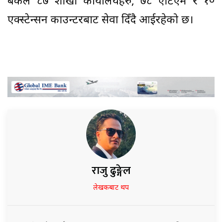
बैंकले ८७ शाखा कार्यालयहरु, ७८ एटिएम र १०
एक्स्टेन्सन काउन्टरबाट सेवा दिँदै आईरहेको छ।
राजु ढुङ्गेल
लेखकबाट थप