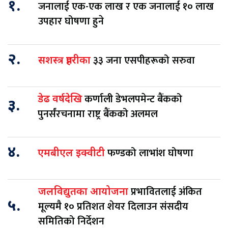
१.
जनालाई एक-एक लाख र एक जनालाई १० लाख
उपहार घोषणा हुने
२.
३३ जना एसपीहरूको सरुवा
सशस्त्र प्रहरीका
कर्णाली डेभलपमेन्ट बैंकको
डेढ वर्षदेखि
३.
पुनर्संरचनामा राष्ट्र बैंकको अलमल
४.
फण्डको लाभांश घोषणा
एमबीएल इक्वीटी
प्रभावितलाई अंकित
जलविद्युतका आयोजना
५.
मूल्यमै १० प्रतिशत शेयर दिलाउन संसदीय
समितिको निर्देशन