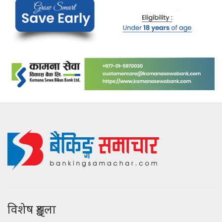
विशेष शृङ्खला