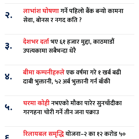
गर्ने पहिलो बैंक बन्यो कामना
लाभांश घोषणा
२.
सेवा, बोनस र नगद कति ?
भए ६१ हजार मुद्दा, काठमाडौं
देशभर दर्ता
३.
उपत्यकामा सबैभन्दा धेरै
एक वर्षमा गरे १ खर्ब बढी
बीमा कम्पनीहरुले
४.
दाबी भुक्तानी, ५२ अर्ब भुक्तानी गर्न बाँकी
नभएको मौका पारेर सुनचाँदीका
घरमा कोही
५.
गरगहना चोरी गर्ने तीन जना पक्राउ
योजना–२ का १२ करोड ५०
रिलायबल समृद्धि
६.