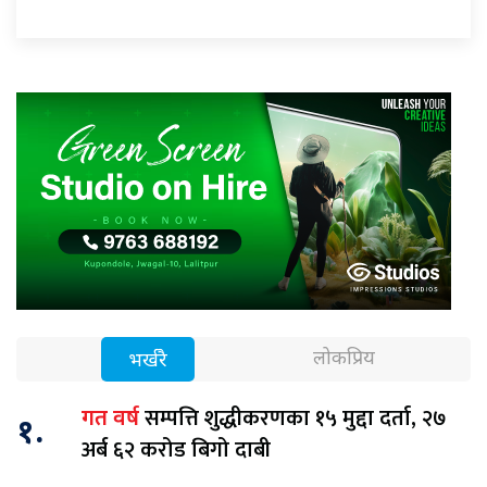
लोकप्रिय
भर्खरै
सम्पत्ति शुद्धीकरणका १५ मुद्दा दर्ता, २७
गत वर्ष
१.
अर्ब ६२ करोड बिगो दाबी