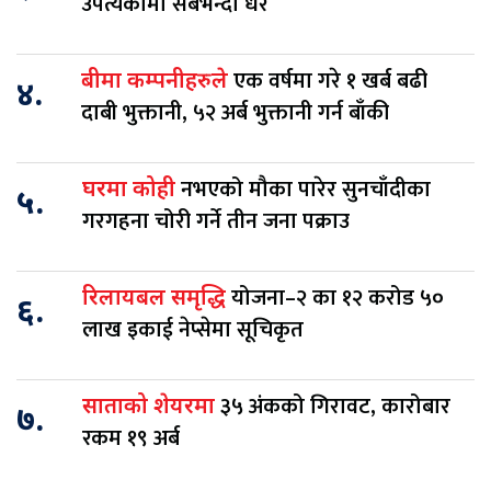
उपत्यकामा सबैभन्दा धेरै
एक वर्षमा गरे १ खर्ब बढी
बीमा कम्पनीहरुले
४.
दाबी भुक्तानी, ५२ अर्ब भुक्तानी गर्न बाँकी
नभएको मौका पारेर सुनचाँदीका
घरमा कोही
५.
गरगहना चोरी गर्ने तीन जना पक्राउ
योजना–२ का १२ करोड ५०
रिलायबल समृद्धि
६.
लाख इकाई नेप्सेमा सूचिकृत
३५ अंकको गिरावट, कारोबार
साताको शेयरमा
७.
रकम १९ अर्ब