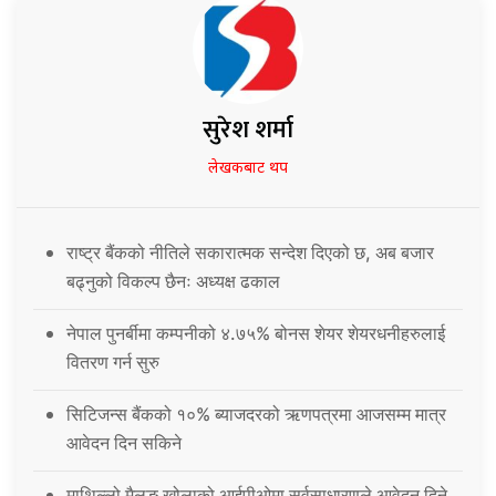
सुरेश शर्मा
लेखकबाट थप
राष्ट्र बैंकको नीतिले सकारात्मक सन्देश दिएको छ, अब बजार
बढ्नुको विकल्प छैनः अध्यक्ष ढकाल
नेपाल पुनर्बीमा कम्पनीको ४.७५% बोनस शेयर शेयरधनीहरुलाई
वितरण गर्न सुरु
सिटिजन्स बैंकको १०% ब्याजदरको ऋणपत्रमा आजसम्म मात्र
आवेदन दिन सकिने
माथिल्लो मैलुङ खोलाको आईपीओमा सर्वसाधारणले आवेदन दिने