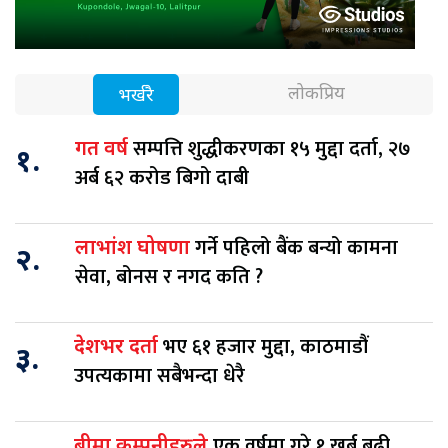
लोकप्रिय
भर्खरै
सम्पत्ति शुद्धीकरणका १५ मुद्दा दर्ता, २७
गत वर्ष
१.
अर्ब ६२ करोड बिगो दाबी
गर्ने पहिलो बैंक बन्यो कामना
लाभांश घोषणा
२.
सेवा, बोनस र नगद कति ?
भए ६१ हजार मुद्दा, काठमाडौं
देशभर दर्ता
३.
उपत्यकामा सबैभन्दा धेरै
एक वर्षमा गरे १ खर्ब बढी
बीमा कम्पनीहरुले