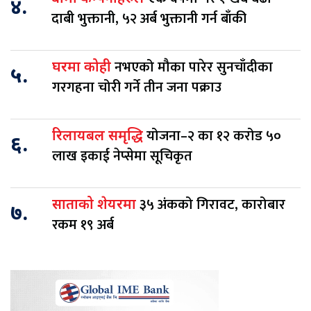
४.
दाबी भुक्तानी, ५२ अर्ब भुक्तानी गर्न बाँकी
नभएको मौका पारेर सुनचाँदीका
घरमा कोही
५.
गरगहना चोरी गर्ने तीन जना पक्राउ
योजना–२ का १२ करोड ५०
रिलायबल समृद्धि
६.
लाख इकाई नेप्सेमा सूचिकृत
३५ अंकको गिरावट, कारोबार
साताको शेयरमा
७.
रकम १९ अर्ब