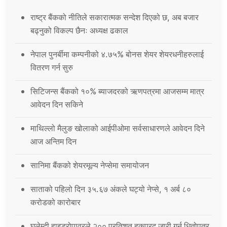
राष्ट्र बैंकको नीतिले सकारात्मक सन्देश दिएको छ, अब बजार
बढ्नुको विकल्प छैनः अध्यक्ष ढकाल
नेपाल पुनर्बीमा कम्पनीको ४.७५% बोनस शेयर शेयरधनीहरुलाई
वितरण गर्न सुरु
सिटिजन्स बैंकको १०% ब्याजदरको ऋणपत्रमा आजसम्म मात्र
आवेदन दिन सकिने
माथिल्लो मैलुङ खोलाको आईपीओमा सर्वसाधारणले आवेदन दिने
आज अन्तिम दिन
सानिमा बैंकको शेयरमूल्य नेप्सेमा समायोजन
साताको पहिलो दिन ३५.६७ अंकले घट्यो नेप्से, १ अर्ब ८०
करोडको कारोबार
घलेम्दी हाइड्रोपावरले २०० प्रतिशत हकप्रद जारी गर्न धितोपत्र