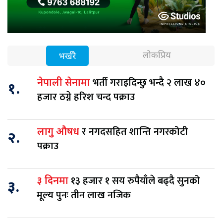
लोकप्रिय
भर्खरै
भर्ती गराइदिन्छु भन्दै २ लाख ४०
नेपाली सेनामा
१.
हजार ठग्ने हरिश चन्द पक्राउ
र नगदसहित शान्ति नगरकोटी
लागु औषध
२.
पक्राउ
१३ हजार १ सय रुपैयाँले बढ्दै सुनको
३ दिनमा
३.
मूल्य पुनः तीन लाख नजिक