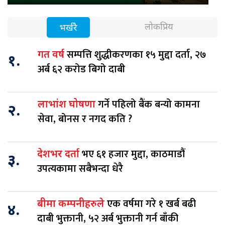
लोकप्रिय
भर्खरै
सम्पत्ति शुद्धीकरणका १५ मुद्दा दर्ता, २७
गत वर्ष
१.
अर्ब ६२ करोड बिगो दाबी
गर्ने पहिलो बैंक बन्यो कामना
लाभांश घोषणा
२.
सेवा, बोनस र नगद कति ?
भए ६१ हजार मुद्दा, काठमाडौं
देशभर दर्ता
३.
उपत्यकामा सबैभन्दा धेरै
एक वर्षमा गरे १ खर्ब बढी
बीमा कम्पनीहरुले
४.
दाबी भुक्तानी, ५२ अर्ब भुक्तानी गर्न बाँकी