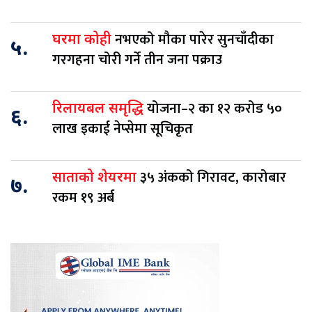
नभएको मौका पारेर सुनचाँदीका
घरमा कोही
५.
गरगहना चोरी गर्ने तीन जना पक्राउ
योजना–२ का १२ करोड ५०
रिलायबल समृद्धि
६.
लाख इकाई नेप्सेमा सूचिकृत
३५ अंकको गिरावट, कारोबार
साताको शेयरमा
७.
रकम १९ अर्ब