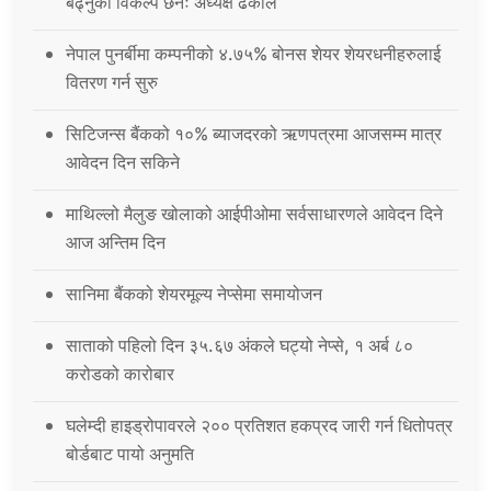
बढ्नुको विकल्प छैनः अध्यक्ष ढकाल
नेपाल पुनर्बीमा कम्पनीको ४.७५% बोनस शेयर शेयरधनीहरुलाई
वितरण गर्न सुरु
सिटिजन्स बैंकको १०% ब्याजदरको ऋणपत्रमा आजसम्म मात्र
आवेदन दिन सकिने
माथिल्लो मैलुङ खोलाको आईपीओमा सर्वसाधारणले आवेदन दिने
आज अन्तिम दिन
सानिमा बैंकको शेयरमूल्य नेप्सेमा समायोजन
साताको पहिलो दिन ३५.६७ अंकले घट्यो नेप्से, १ अर्ब ८०
करोडको कारोबार
घलेम्दी हाइड्रोपावरले २०० प्रतिशत हकप्रद जारी गर्न धितोपत्र
बोर्डबाट पायो अनुमति