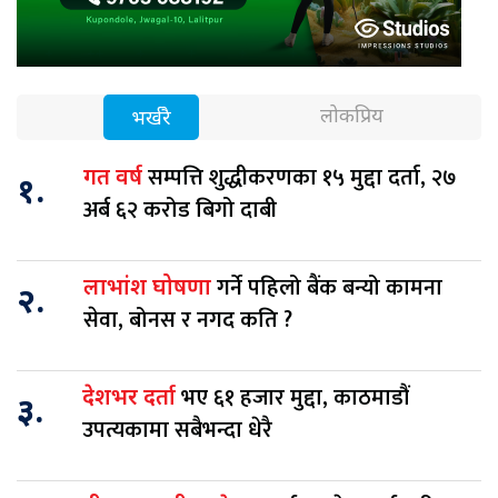
लोकप्रिय
भर्खरै
सम्पत्ति शुद्धीकरणका १५ मुद्दा दर्ता, २७
गत वर्ष
१.
अर्ब ६२ करोड बिगो दाबी
गर्ने पहिलो बैंक बन्यो कामना
लाभांश घोषणा
२.
सेवा, बोनस र नगद कति ?
भए ६१ हजार मुद्दा, काठमाडौं
देशभर दर्ता
३.
उपत्यकामा सबैभन्दा धेरै