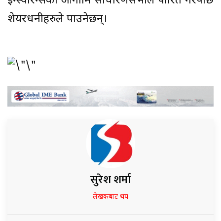
इन्स्योरेन्सको आगामि साधारणसभाले पारित गरेपछि
शेयरधनीहरुले पाउनेछन्।
सुरेश शर्मा
लेखकबाट थप