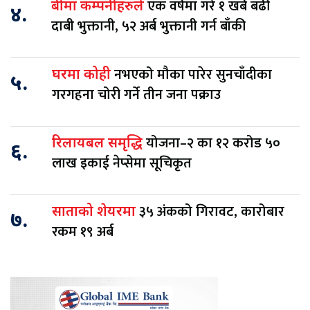
एक वर्षमा गरे १ खर्ब बढी
बीमा कम्पनीहरुले
४.
दाबी भुक्तानी, ५२ अर्ब भुक्तानी गर्न बाँकी
नभएको मौका पारेर सुनचाँदीका
घरमा कोही
५.
गरगहना चोरी गर्ने तीन जना पक्राउ
योजना–२ का १२ करोड ५०
रिलायबल समृद्धि
६.
लाख इकाई नेप्सेमा सूचिकृत
३५ अंकको गिरावट, कारोबार
साताको शेयरमा
७.
रकम १९ अर्ब