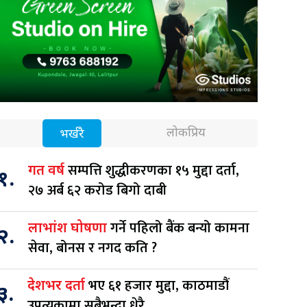
लोकप्रिय
भर्खरै
सम्पत्ति शुद्धीकरणका १५ मुद्दा दर्ता,
गत वर्ष
१.
२७ अर्ब ६२ करोड बिगो दाबी
गर्ने पहिलो बैंक बन्यो कामना
लाभांश घोषणा
२.
सेवा, बोनस र नगद कति ?
भए ६१ हजार मुद्दा, काठमाडौं
देशभर दर्ता
३.
उपत्यकामा सबैभन्दा धेरै