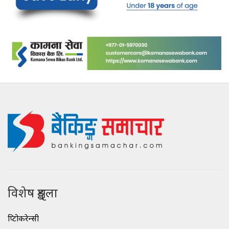
विशेष शृङ्खला
क्रिप्टोकरेन्सी