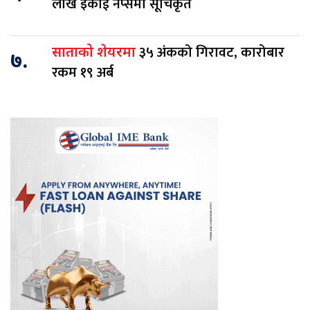
लाख इकाई नेप्सेमा सूचिकृत
३५ अंकको गिरावट, कारोबार
साताको शेयरमा
७.
रकम १९ अर्ब