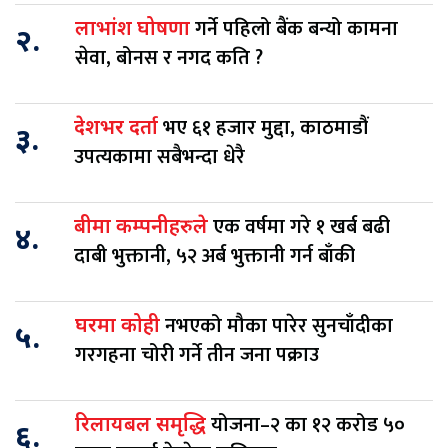
गर्ने पहिलो बैंक बन्यो कामना
लाभांश घोषणा
२.
सेवा, बोनस र नगद कति ?
भए ६१ हजार मुद्दा, काठमाडौं
देशभर दर्ता
३.
उपत्यकामा सबैभन्दा धेरै
एक वर्षमा गरे १ खर्ब बढी
बीमा कम्पनीहरुले
४.
दाबी भुक्तानी, ५२ अर्ब भुक्तानी गर्न बाँकी
नभएको मौका पारेर सुनचाँदीका
घरमा कोही
५.
गरगहना चोरी गर्ने तीन जना पक्राउ
योजना–२ का १२ करोड ५०
रिलायबल समृद्धि
६.