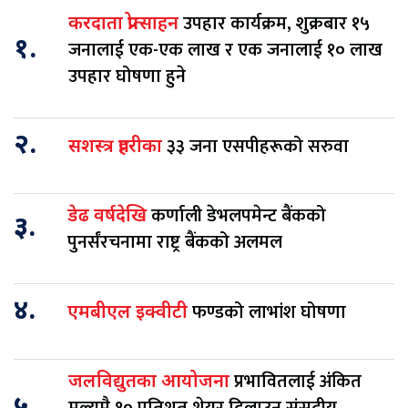
उपहार कार्यक्रम, शुक्रबार १५
करदाता प्रोत्साहन
१.
जनालाई एक-एक लाख र एक जनालाई १० लाख
उपहार घोषणा हुने
२.
३३ जना एसपीहरूको सरुवा
सशस्त्र प्रहरीका
कर्णाली डेभलपमेन्ट बैंकको
डेढ वर्षदेखि
३.
पुनर्संरचनामा राष्ट्र बैंकको अलमल
४.
फण्डको लाभांश घोषणा
एमबीएल इक्वीटी
प्रभावितलाई अंकित
जलविद्युतका आयोजना