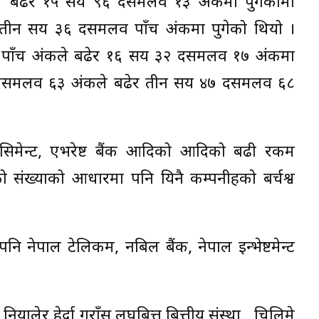
ले बढेर १५ सय ९६ दसमलव १३ अंकमा पुगेकोमा
 तीन सय ३६ दसमलव पाँच अंकमा पुगेको थियो ।
व पाँच अंकले बढेर १६ सय ३२ दसमलव १७ अंकमा
 ११ दसमलव ६३ अंकले बढेर तीन सय ४७ दसमलव ६८
म सिमेन्ट, एभरेष्ट बैंक आदिको आदिको बढी रकम
ंख्याको आधारमा पनि यिनै कम्पनीहरुको बर्चश्व
नेपाल टेलिकम, नबिल बैंक, नेपाल इन्भेष्टमेन्ट
यालेर हेर्दा गुराँस लघुबित्त बित्तीय संस्था, चिलिमे