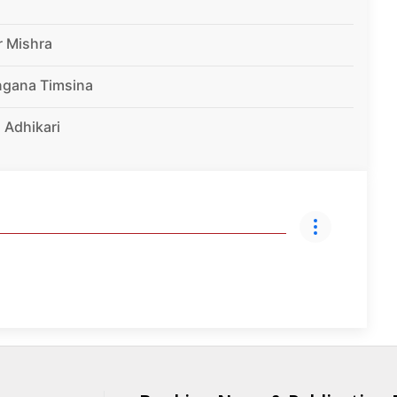
r Mishra
ngana Timsina
 Adhikari