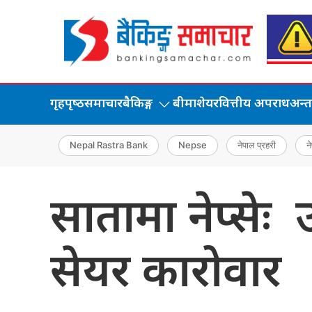
गृहपृष्‍ठ
समाचार
बैकिङ्ग
बीमा
शेयर
वित्तीय अपराध
अन्तर्
Nepal Rastra Bank
Nepse
नेपाल प्रहरी
ने
सातामा नेप्सेः
सेयर कारोवार