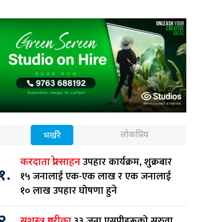
लोकप्रिय
भर्खरै
उपहार कार्यक्रम, शुक्रबार
करदाता प्रोत्साहन
१.
१५ जनालाई एक-एक लाख र एक जनालाई
१० लाख उपहार घोषणा हुने
२.
३३ जना एसपीहरूको सरुवा
सशस्त्र प्रहरीका