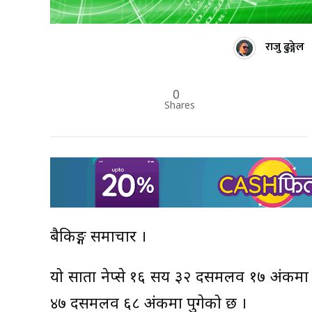
राजु ढुङ्गेल
0
Shares
बैकिङ्ग समाचार ।
यो साता नेप्से १६ सय ३२ दसमलव १७ अंकमा प
४७ दसमलव ६८ अंकमा पुगेको छ ।