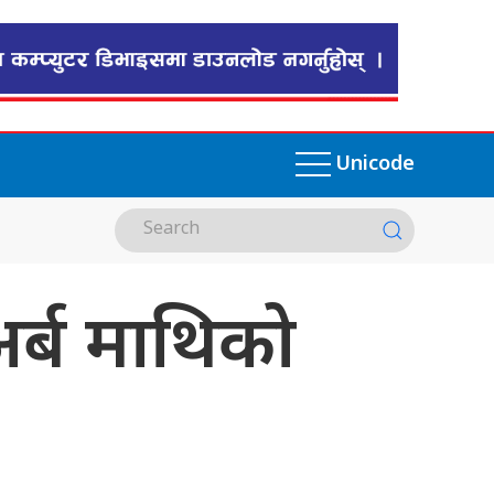
Unicode
अर्ब माथिको