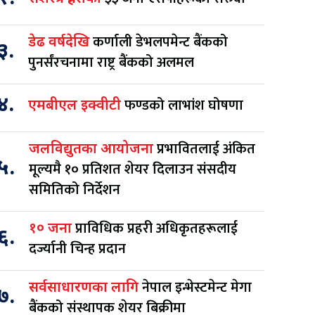
कर्णाली डेभलपमेन्ट बैंकको
डेढ वर्षदेखि
३.
पुनर्संरचनामा राष्ट्र बैंकको अलमल
४.
फण्डको लाभांश घोषणा
एमबीएल इक्वीटी
प्रभावितलाई अंकित
जलविद्युतका आयोजना
५.
मूल्यमै १० प्रतिशत शेयर दिलाउन संसदीय
समितिको निर्देशन
प्राविधिक प्रहरी अधिकृतहरूलाई
१० जना
६.
दर्ज्यानी चिन्ह प्रदान
नेपाल इन्भेस्टमेन्ट मेगा
सर्वसाधारणका लागि
७.
बैंकको संस्थापक शेयर बिक्रीमा