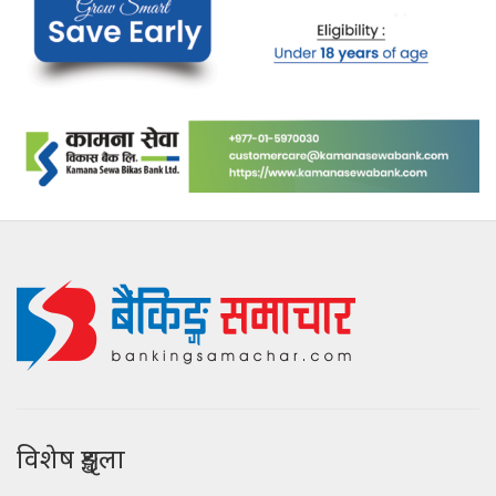
विशेष शृङ्खला