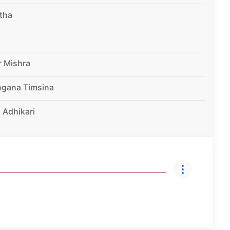
tha
r Mishra
ngana Timsina
 Adhikari