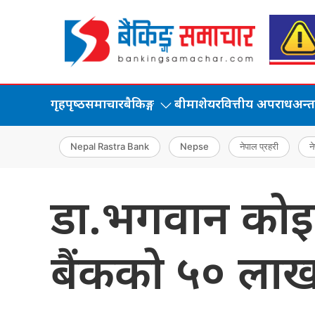
गृहपृष्‍ठ
समाचार
बैकिङ्ग
बीमा
शेयर
वित्तीय अपराध
अन्तर्
Nepal Rastra Bank
Nepse
नेपाल प्रहरी
ने
डा.भगवान कोइ
बैंकको ५० ल