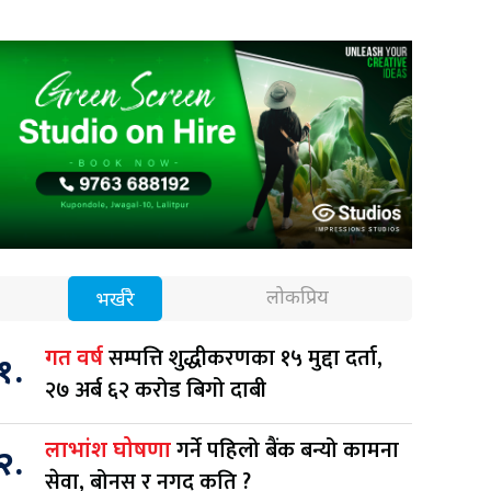
लोकप्रिय
भर्खरै
सम्पत्ति शुद्धीकरणका १५ मुद्दा दर्ता,
गत वर्ष
१.
२७ अर्ब ६२ करोड बिगो दाबी
गर्ने पहिलो बैंक बन्यो कामना
लाभांश घोषणा
२.
सेवा, बोनस र नगद कति ?