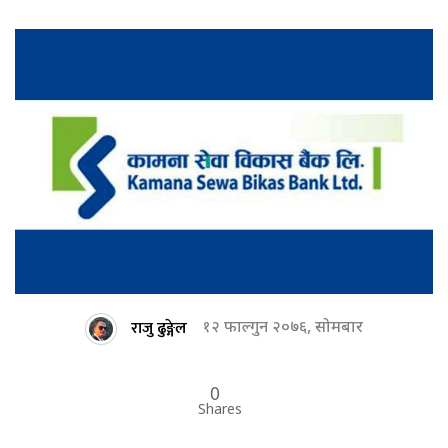
राजु ढुङ्गेल
१२ फाल्गुन २०७६, सोमबार
0
Shares