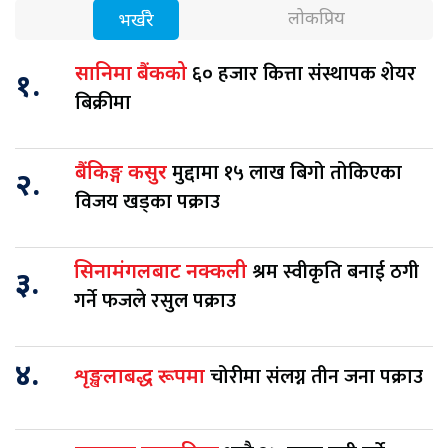
लोकप्रिय
भर्खरै
६० हजार कित्ता संस्थापक शेयर
सानिमा बैंकको
१.
बिक्रीमा
मुद्दामा १५ लाख बिगो तोकिएका
बैंकिङ्ग कसुर
२.
विजय खड्का पक्राउ
श्रम स्वीकृति बनाई ठगी
सिनामंगलबाट नक्कली
३.
गर्ने फजले रसुल पक्राउ
४.
चोरीमा संलग्न तीन जना पक्राउ
शृङ्खलाबद्ध रूपमा