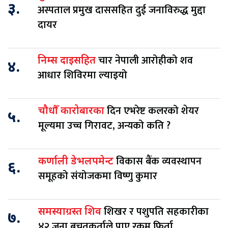
३.
अस्पताल प्रमुख दाससहित दुई जनाविरुद्ध मुद्दा
दायर
चार नेपाली आरोहीको शव
निम्स दाइसहित
४.
आधार शिविरमा ल्याइयो
दिन एभरेष्ट कलरको शेयर
चौधौँ कारोबारका
५.
मूल्यमा उच्च गिरावट, अन्यको कति ?
विकास बैंक व्यवस्थापन
कर्णाली डेभलपमेन्ट
६.
समूहको संयोजकमा विष्णु कुमार
शिखर र पशुपति सहकारीका
समस्याग्रस्त शिव
७.
४२ जना बचतकर्ताले पाए रकम फिर्ता