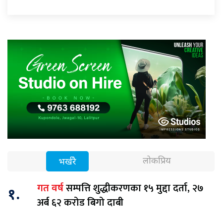
लोकप्रिय
भर्खरै
सम्पत्ति शुद्धीकरणका १५ मुद्दा दर्ता, २७
गत वर्ष
१.
अर्ब ६२ करोड बिगो दाबी