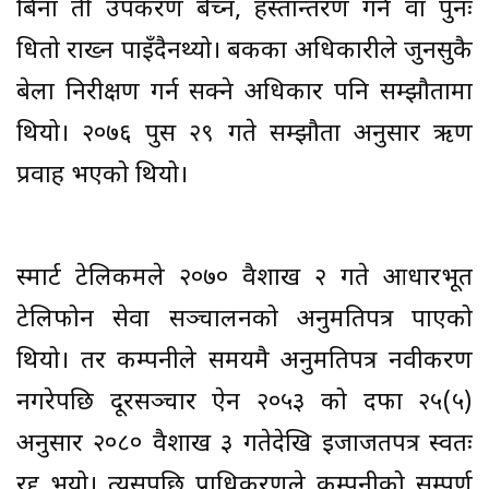
बिना ती उपकरण बेच्न, हस्तान्तरण गर्न वा पुनः
धितो राख्न पाइँदैनथ्यो। बैंकका अधिकारीले जुनसुकै
बेला निरीक्षण गर्न सक्ने अधिकार पनि सम्झौतामा
थियो। २०७६ पुस २९ गते सम्झौता अनुसार ऋण
प्रवाह भएको थियो।
स्मार्ट टेलिकमले २०७० वैशाख २ गते आधारभूत
टेलिफोन सेवा सञ्चालनको अनुमतिपत्र पाएको
थियो। तर कम्पनीले समयमै अनुमतिपत्र नवीकरण
नगरेपछि दूरसञ्चार ऐन २०५३ को दफा २५(५)
अनुसार २०८० वैशाख ३ गतेदेखि इजाजतपत्र स्वतः
रद्द भयो। त्यसपछि प्राधिकरणले कम्पनीको सम्पूर्ण