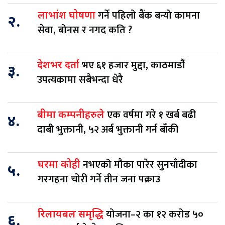
गर्ने पहिलो बैंक बन्यो कामना
लाभांश घोषणा
२.
सेवा, बोनस र नगद कति ?
भए ६१ हजार मुद्दा, काठमाडौं
देशभर दर्ता
३.
उपत्यकामा सबैभन्दा धेरै
एक वर्षमा गरे १ खर्ब बढी
बीमा कम्पनीहरुले
४.
दाबी भुक्तानी, ५२ अर्ब भुक्तानी गर्न बाँकी
नभएको मौका पारेर सुनचाँदीका
घरमा कोही
५.
गरगहना चोरी गर्ने तीन जना पक्राउ
योजना–२ का १२ करोड ५०
रिलायबल समृद्धि
६.