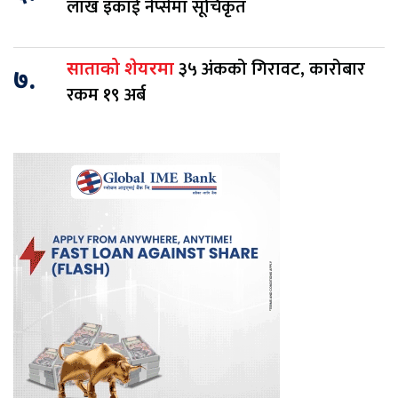
लाख इकाई नेप्सेमा सूचिकृत
३५ अंकको गिरावट, कारोबार
साताको शेयरमा
७.
रकम १९ अर्ब