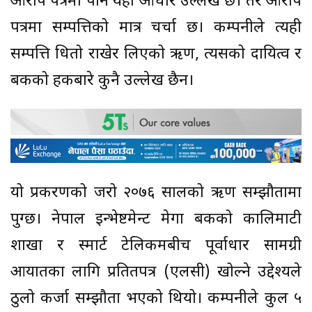
आरोप पत्रमा पनि यही आधार उल्लेख छ। तर आरोप
पत्रमा सम्पत्तिको मात्र चर्चा छ। कम्पनीले त्यही
सम्पत्ति धितो राखेर लिएको ऋण, त्यसको दायित्व र
बैंकको हकबारे कुनै उल्लेख छैन।
यो प्रकरणको जरो २०७६ सालको ऋण सम्झौतामा
पुग्छ। नेपाल इन्भेष्टमेन्ट मेगा बैंकको कालिमाटी
शाखा र स्मार्ट टेलिकमबीच पूर्वाधार सामग्री
आयातका लागि प्रतितपत्र (एलसी) खोल्ने उद्देश्यले
ठुलो कर्जा सम्झौता भएको थियो। कम्पनीले कुल ५