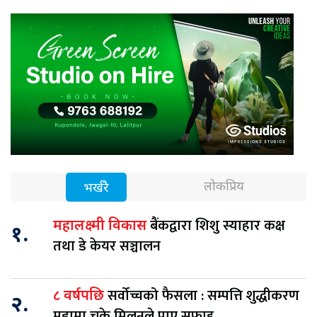
लोकप्रिय
भर्खरै
बैंकद्वारा शिशु स्याहार कक्ष
महालक्ष्मी विकास
१.
तथा डे केयर सञ्चालन
सर्वोच्चको फैसला : सम्पत्ति शुद्धीकरण
८ वर्षपछि
२.
मुद्दामा चक्रे मिलनले पाए सफाइ