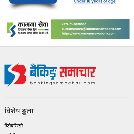
विशेष शृङ्खला
क्रिप्टोकरेन्सी