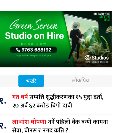
लोकप्रिय
भर्खरै
सम्पत्ति शुद्धीकरणका १५ मुद्दा दर्ता,
गत वर्ष
१.
२७ अर्ब ६२ करोड बिगो दाबी
गर्ने पहिलो बैंक बन्यो कामना
लाभांश घोषणा
२.
सेवा, बोनस र नगद कति ?