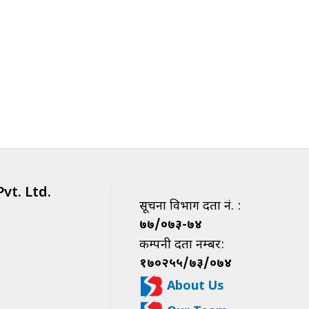
vt. Ltd.
सूचना विभाग दर्ता नं. :
७७/०७३-७४
कम्पनी दर्ता नम्बर:
१७०२५५/७३/०७४
About Us