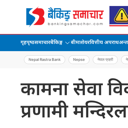
गृहपृष्‍ठ
समाचार
बैकिङ्ग
बीमा
शेयर
वित्तीय अपराध
अन्तर्
Nepal Rastra Bank
Nepse
नेपाल प्रहरी
ने
कामना सेवा विका
प्रणामी मन्दिरला