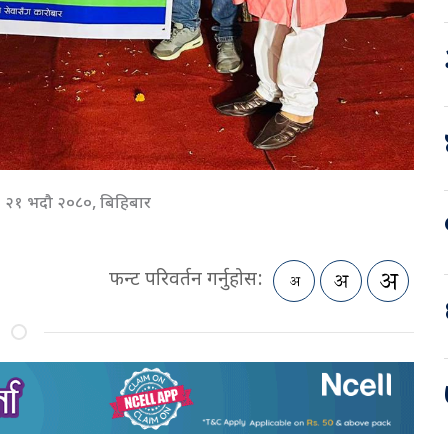
२१ भदौ २०८०, बिहिबार
फन्ट परिवर्तन गर्नुहोस: