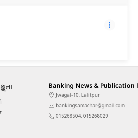
Banking News & Publication P
ृङ्खला
Jwagal-10, Lalitpur
सी
bankingsamachar@gmail.com
स
015268504, 015268029