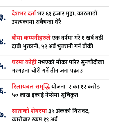
भए ६१ हजार मुद्दा, काठमाडौं
देशभर दर्ता
३.
उपत्यकामा सबैभन्दा धेरै
एक वर्षमा गरे १ खर्ब बढी
बीमा कम्पनीहरुले
४.
दाबी भुक्तानी, ५२ अर्ब भुक्तानी गर्न बाँकी
नभएको मौका पारेर सुनचाँदीका
घरमा कोही
५.
गरगहना चोरी गर्ने तीन जना पक्राउ
योजना–२ का १२ करोड
रिलायबल समृद्धि
६.
५० लाख इकाई नेप्सेमा सूचिकृत
३५ अंकको गिरावट,
साताको शेयरमा
७.
कारोबार रकम १९ अर्ब