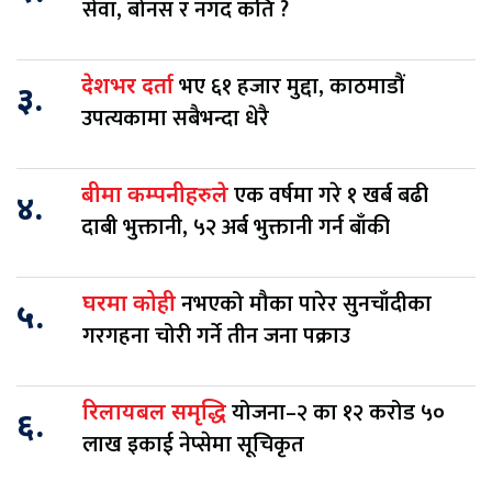
सेवा, बोनस र नगद कति ?
भए ६१ हजार मुद्दा, काठमाडौं
देशभर दर्ता
३.
उपत्यकामा सबैभन्दा धेरै
एक वर्षमा गरे १ खर्ब बढी
बीमा कम्पनीहरुले
४.
दाबी भुक्तानी, ५२ अर्ब भुक्तानी गर्न बाँकी
नभएको मौका पारेर सुनचाँदीका
घरमा कोही
५.
गरगहना चोरी गर्ने तीन जना पक्राउ
योजना–२ का १२ करोड ५०
रिलायबल समृद्धि
६.
लाख इकाई नेप्सेमा सूचिकृत