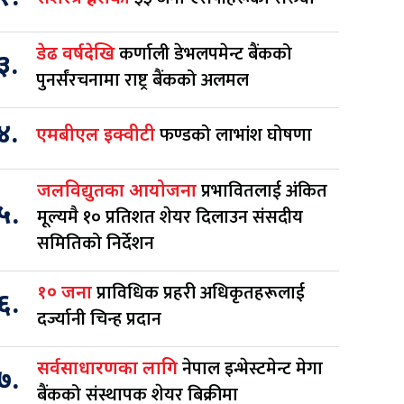
कर्णाली डेभलपमेन्ट बैंकको
डेढ वर्षदेखि
३.
पुनर्संरचनामा राष्ट्र बैंकको अलमल
४.
फण्डको लाभांश घोषणा
एमबीएल इक्वीटी
प्रभावितलाई अंकित
जलविद्युतका आयोजना
५.
मूल्यमै १० प्रतिशत शेयर दिलाउन संसदीय
समितिको निर्देशन
प्राविधिक प्रहरी अधिकृतहरूलाई
१० जना
६.
दर्ज्यानी चिन्ह प्रदान
नेपाल इन्भेस्टमेन्ट मेगा
सर्वसाधारणका लागि
७.
बैंकको संस्थापक शेयर बिक्रीमा