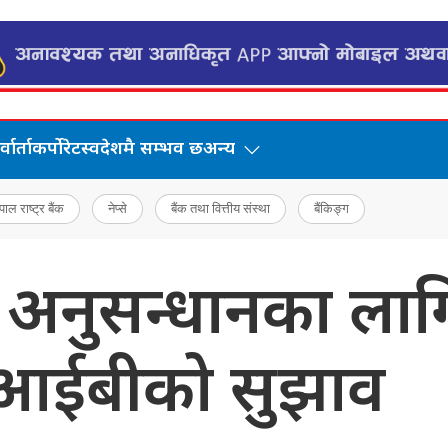
वार्ता
कर्पोरेट
स्वदेशमै सम्भव छ
अन्य
पाल राष्ट्र बैंक
नेप्से
बैंक तथा वित्तीय संस्था
बैंकिङ्ग
नुसन्धानका लागि 
सीआईबीको सुझाव