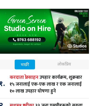
लोकप्रिय
भर्खरै
उपहार कार्यक्रम, शुक्रबार
करदाता प्रोत्साहन
१.
१५ जनालाई एक-एक लाख र एक जनालाई
१० लाख उपहार घोषणा हुने
२.
३३ जना एसपीहरूको सरुवा
सशस्त्र प्रहरीका