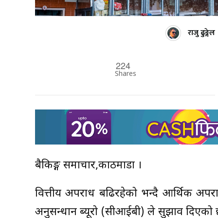
राजु ढुङ्गेल
224
Shares
बैकिङ्ग समाचार,काठमाडौं ।
वित्तीय अपराध बढिरहेको भन्दै आर्थिक अपराध अ
अनुसन्धान ब्यूरो (सीआईबी) ले सुझाव दिएको 