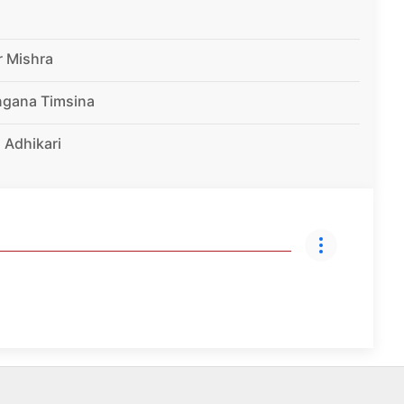
r Mishra
ngana Timsina
 Adhikari